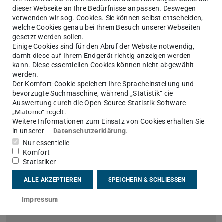
dieser Webseite an Ihre Bedürfnisse anpassen. Deswegen
verwenden wir sog. Cookies. Sie können selbst entscheiden,
Erfolgreiche Abschlussarbeit am FST
welche Cookies genau bei Ihrem Besuch unserer Webseiten
gesetzt werden sollen.
25.10.2024
Einige Cookies sind für den Abruf der Website notwendig,
Beim öffentlichen Abschlusskolloquium am 22.10.2024
damit diese auf Ihrem Endgerät richtig anzeigen werden
präsentierte Friederike Bach ihre Arbeit und stellte sich den
kann. Diese essentiellen Cookies können nicht abgewählt
Fragen des Auditoriums
werden.
Der Komfort-Cookie speichert Ihre Spracheinstellung und
bevorzugte Suchmaschine, während „Statistik“ die
Auswertung durch die Open-Source-Statistik-Software
„Matomo“ regelt.
Weitere Informationen zum Einsatz von Cookies erhalten Sie
in unserer
Datenschutzerklärung
.
Nur essentielle
Komfort
Statistiken
ALLE AKZEPTIEREN
SPEICHERN & SCHLIESSEN
Impressum